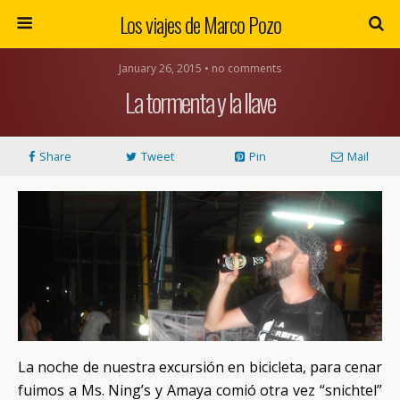
Los viajes de Marco Pozo
January 26, 2015 • no comments
La tormenta y la llave
Share
Tweet
Pin
Mail
La noche de nuestra excursión en bicicleta, para cenar
fuimos a Ms. Ning’s y Amaya comió otra vez “snichtel”