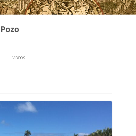
 Pozo
Skip
to
S
VIDEOS
content