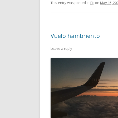
This entry was posted in
Fiji
on
May 15, 20
Vuelo hambriento
Leave a reply