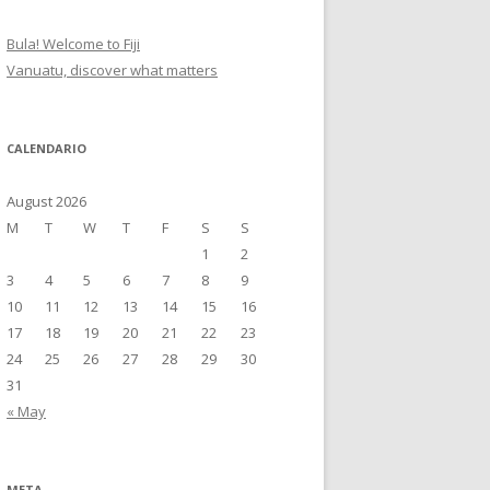
Bula! Welcome to Fiji
Vanuatu, discover what matters
CALENDARIO
August 2026
M
T
W
T
F
S
S
1
2
3
4
5
6
7
8
9
10
11
12
13
14
15
16
17
18
19
20
21
22
23
24
25
26
27
28
29
30
31
« May
META