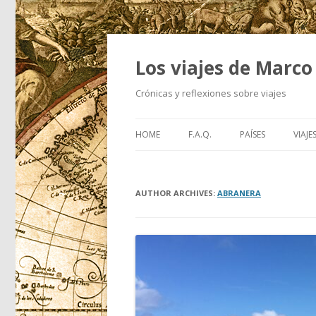
Los viajes de Marco
Crónicas y reflexiones sobre viajes
HOME
F.A.Q.
PAÍSES
VIAJE
AUTHOR ARCHIVES:
ABRANERA