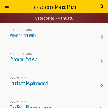
Los viajes de Marco Pozo
Categories ›
Vanuatu
AUGUST 25, 2016
Vuelo hambriento
AUGUST 20, 2016
Paseo por Port Vila
MAY 24, 2016
Tour Efate IV: ¡al rico coco!
MAY 20, 2016
Tour Efate III: concierto escolar