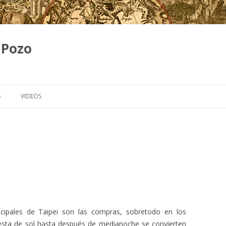
 Pozo
Skip
to
S
VIDEOS
content
rincipales de Taipei son las compras, sobretodo en los
sta de sol hasta después de medianoche se convierten