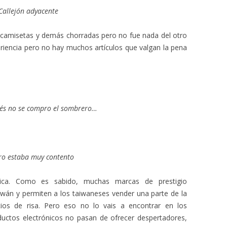
Callejón adyacente
s camisetas y demás chorradas pero no fue nada del otro
iencia pero no hay muchos artículos que valgan la pena
drés no se compro el sombrero…
ro estaba muy contento
nica. Como es sabido, muchas marcas de prestigio
aiwán y permiten a los taiwaneses vender una parte de la
ios de risa. Pero eso no lo vais a encontrar en los
ductos electrónicos no pasan de ofrecer despertadores,