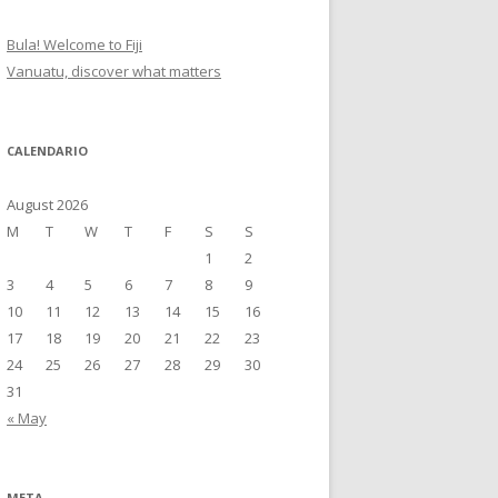
Bula! Welcome to Fiji
Vanuatu, discover what matters
CALENDARIO
August 2026
M
T
W
T
F
S
S
1
2
3
4
5
6
7
8
9
10
11
12
13
14
15
16
17
18
19
20
21
22
23
24
25
26
27
28
29
30
31
« May
META