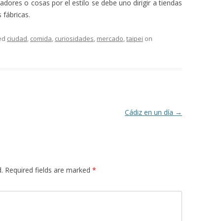
dores o cosas por el estilo se debe uno dirigir a tiendas
 fábricas.
ed
ciudad
,
comida
,
curiosidades
,
mercado
,
taipei
on
Cádiz en un día
→
.
Required fields are marked
*